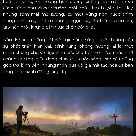
buổi chiều tà, khi hoàng hôn buông xuống, cả mặt hồ và
cánh rừng như được nhuộm một màu tím huyền ảo. Hay
những sớm mai mờ sương, cả một vùng non nước chìm
trong biển mây, chỉ có những ngọn cây đỏ thắm vươn lên,
tạo nên một khung cảnh tựa chốn bồng lai.
Nằm kề bên những cột điện gió sừng sững – biểu tượng của
sự phát triển hiện đại, cánh rừng phong hương lại là một
minh chứng cho vẻ đẹp vĩnh cửu của tự nhiên. Nó nhắc nhở
chúng ta rằng, giữa dòng chảy của cuộc sống, vẫn có những
góc trời bình yên, những món quà vô giá mà tạo hóa đã ban
tặng cho mảnh đất Quảng Trị.