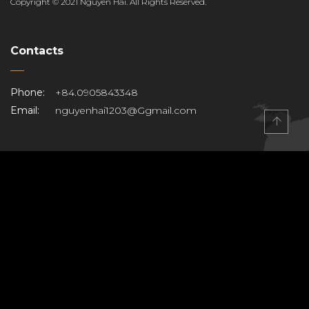
Copyright © 2021 Nguyen Hai. All Rights Reserved.
Contacts
Phone:
+84.0905843348
Email:
nguyenhai1203@Ggmail.com
EN