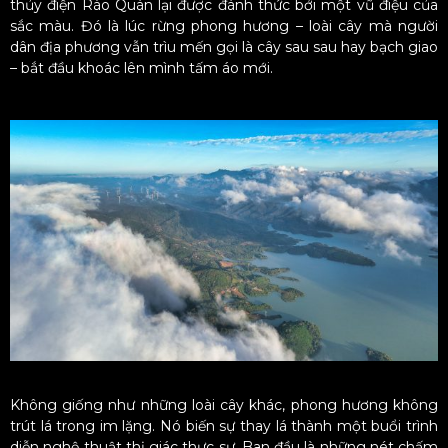
thủy điện Rào Quán lại được đánh thức bởi một vũ điệu của
sắc màu. Đó là lúc rừng phong hương – loài cây mà người
dân địa phương vẫn trìu mến gọi là cây sau sau hay bạch giao
– bắt đầu khoác lên mình tấm áo mới.
Không giống như những loài cây khác, phong hương không
trút lá trong im lặng. Nó biến sự thay lá thành một buổi trình
diễn nghệ thuật thị giác thực sự. Ban đầu là những nét chấm