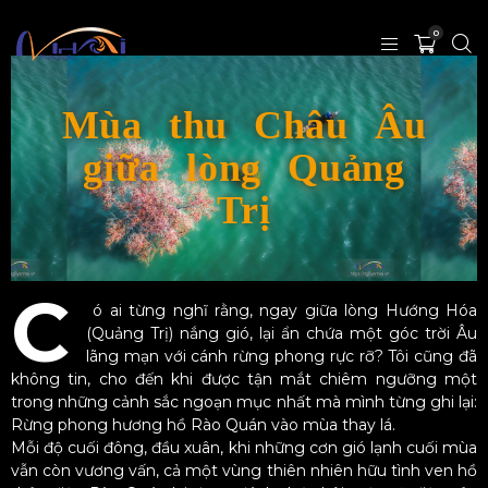
0
Mùa thu Châu Âu
giữa lòng Quảng
Trị
C
ó ai từng nghĩ rằng, ngay giữa lòng Hướng Hóa
(Quảng Trị) nắng gió, lại ẩn chứa một góc trời Âu
lãng mạn với cánh rừng phong rực rỡ? Tôi cũng đã
không tin, cho đến khi được tận mắt chiêm ngưỡng một
trong những cảnh sắc ngoạn mục nhất mà mình từng ghi lại:
Rừng phong hương hồ Rào Quán vào mùa thay lá.
Mỗi độ cuối đông, đầu xuân, khi những cơn gió lạnh cuối mùa
vẫn còn vương vấn, cả một vùng thiên nhiên hữu tình ven hồ