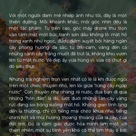
Với một người đam mê nhiếp ảnh như tôi, đây là một
thiên đường. Mỗi khoảnh khắc, mỗi góc nhìn đều là
một tác phẩm. Từ trên cao, góc máy drone thu trọn
vào tầm mắt một bức tranh sơn dầu khổng lồ: mặt hồ
trong xanh như ngọc, được điểm xuyết bởi hàng ngàn
cây phong hương đa sắc, từ đỏ, cam, vàng đến cả
những cành cây trắng muốt đã trút lá, khẳng khiu vươn
lên từ mặt nước. Vẻ đẹp ấy vừa hùng vĩ, vừa có chút gì
đó siêu thực.
Nhưng trải nghiệm trọn vẹn nhất có lẽ là khi được ngồi
trên một chiếc thuyền nhỏ, len lỏi giữa “rừng cây ngập
nước”. Con thuyền nhẹ nhàng rẽ nước, đưa bạn đi qua
những “hòn đảo” lá đỏ, lướt dưới những tán cây vàng
rực đang soi bóng xuống mặt hồ. Không gian tĩnh lặng
đến lạ thường, chỉ có tiếng mái chèo khua nhẹ, tiếng
chim hót và mùi hương thoang thoảng của lá cây, của
đất trời. Đó là cảm giác được hòa mình làm một với
thiên nhiên, một sự bình yên khó có thể tìm thấy ở bất