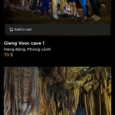
Add to cart
Gieng Vooc cave 1
Hang động
,
Phong cảnh
70
$