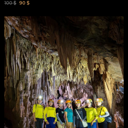
100
$
90
$