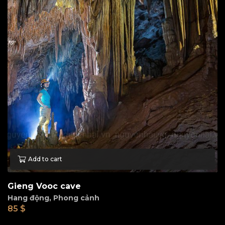
Add to cart
Gieng Vooc cave
Hang động
,
Phong cảnh
85
$