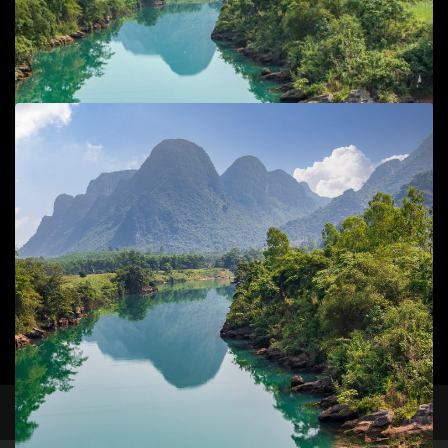
Add to cart
Chèo SUP trên sông Chày - Bãi đá cạn
Phong cảnh
80
$
Add to cart
facebook
instagram
Sông Chày
Phong cảnh