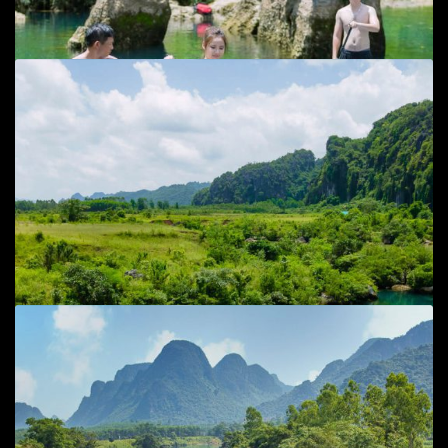
Add to cart
Chèo SUP trên sông Chày - Bãi đá cạn 2
Cuộc sống đời thường
,
Phong cảnh
80
$
Add to cart
Chèo SUP trên sông Chày - Bãi đá cạn 1
Phong cảnh
80
$