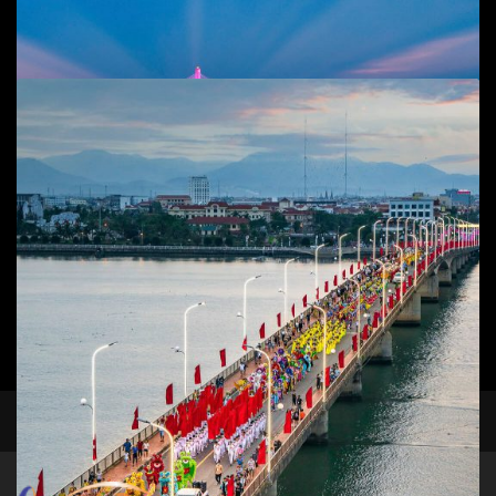
Add to cart
Quảng Bình Quan
Phong cảnh
,
T.P Đồng Hới
25
$
Add to cart
facebook
instagram
Cầu Nhật Lệ 1 - 2
Phong cảnh
,
T.P Đồng Hới
50
$
45
$