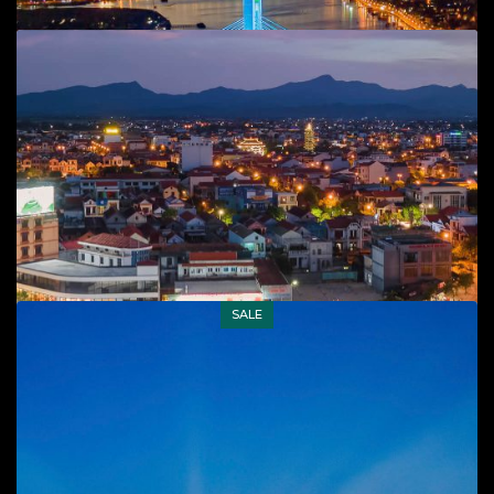
SALE
Add to cart
Cầu Nhật Lệ 2
Phong cảnh
,
T.P Đồng Hới
45
$