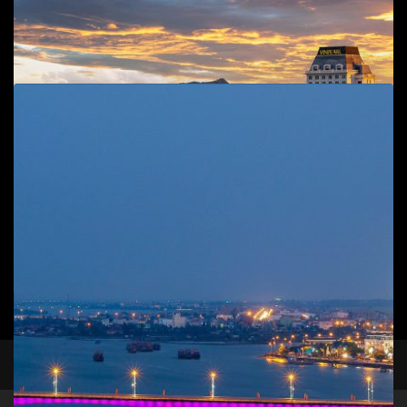
Add to cart
Cầu Nhật Lệ 2
Phong cảnh
,
T.P Đồng Hới
45
$
Add to cart
facebook
instagram
Sông Nhật Lệ
Phong cảnh
,
T.P Đồng Hới