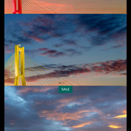
SALE
Add to cart
Cầu Nhật Lệ 2
Phong cảnh
,
T.P Đồng Hới
45
$