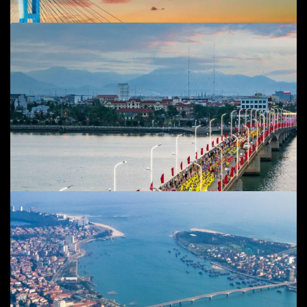
Add to cart
Cầu Nhật Lệ 2
Phong cảnh
,
T.P Đồng Hới
45
$