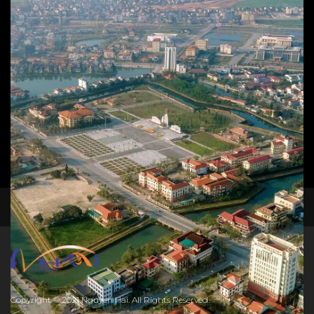
Toàn cảnh thành phố Đồng Hới
Phong cảnh
,
T.P Đồng Hới
50
$
Add to cart
facebook
instagram
Cầu Nhật Lệ
Phong cảnh
,
T.P Đồng Hới
45
$
Copyright © 2021 Nguyen Hai. All Rights Reserved.