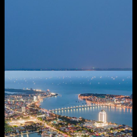
Add to cart
Sông Nhật Lệ
Phong cảnh
,
T.P Đồng Hới
55
$
50
$