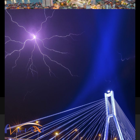
Add to cart
Sông Nhật Lệ
Phong cảnh
,
T.P Đồng Hới
45
$
Add to cart
facebook
instagram
Toàn cảnh thành phố Đồng Hới
Phong cảnh
,
T.P Đồng Hới
50
$