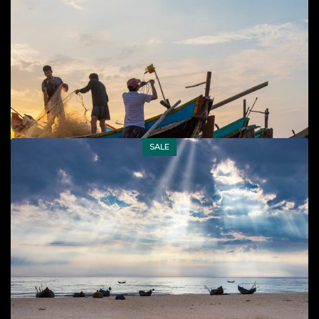
sống biển
65
$
Add to cart
SALE
Bình minh đảo Yến
Cuộc sống đời thường
,
Phong cảnh
,
Phong cảnh, cuộc
sống biển
65
$