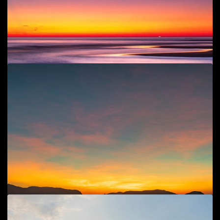
Add to cart
Biển vắng
Cuộc sống đời thường
,
Phong cảnh
,
Phong cảnh, cuộc