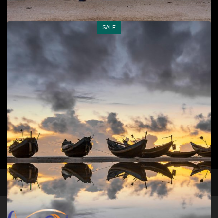
Add to cart
SALE
Chèo SUP trên sông Chày
Cuộc sống đời thường
,
Phong cảnh
80
$
Add to cart
Một thời đã qua
Cuộc sống đời thường
,
Phong cảnh
,
Phong cảnh, cuộc
facebook
instagram
sống biển
90
$
80
$