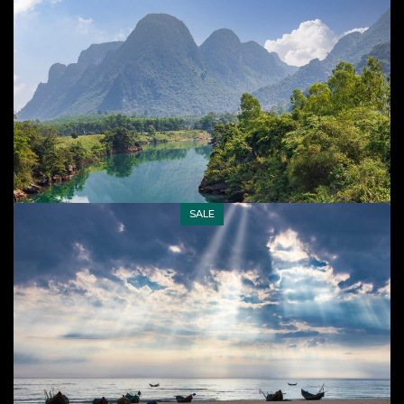
Add to cart
SALE
Biển vắng
Cuộc sống đời thường
,
Phong cảnh
,
Phong cảnh, cuộc
sống biển
65
$