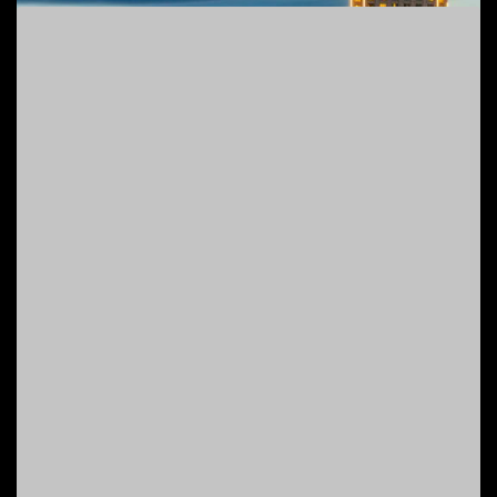
Add to cart
Sông Nhật Lệ
Phong cảnh
,
T.P Đồng Hới
25
$