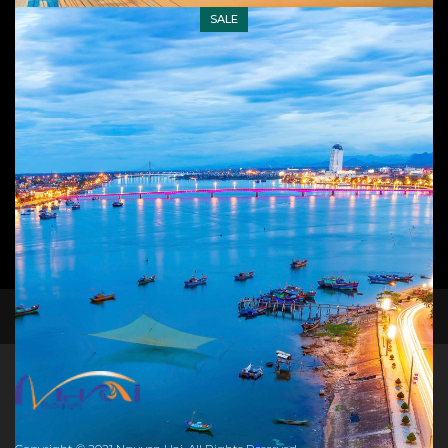
SALE
Add to cart
facebook
instagram
Cầu Nhật Lệ 2
Phong cảnh
,
T.P Đồng Hới
45
$