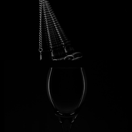
Add to cart
Still life 6
Tĩnh vật
,
Ý niệm
50
$