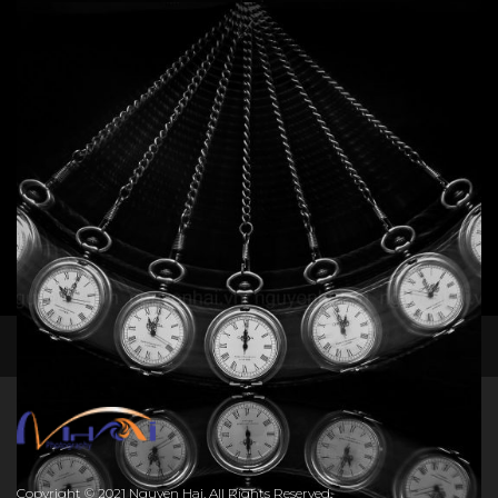
Add to cart
Still life - The time line 4
Đen trắng
,
Tĩnh vật
,
Ý niệm
50
$
Add to cart
facebook
instagram
Still life - Glass 1
Đen trắng
,
Tĩnh vật
,
Ý niệm
50
$
Copyright © 2021 Nguyen Hai. All Rights Reserved.