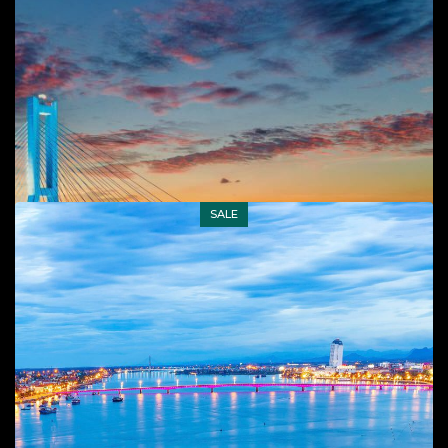
Chùa Đại Giác, T.P Đồng Hới
Phong cảnh
,
T.P Đồng Hới
25
$
SALE
Add to cart
Sông Nhật Lệ
Phong cảnh
,
T.P Đồng Hới
45
$