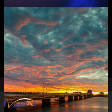
Add to cart
Cầu Nhật Lệ 2
Phong cảnh
,
T.P Đồng Hới
45
$
Add to cart
facebook
instagram
. Nhật lệ khúc giao mùa
Phong cảnh
,
T.P Đồng Hới
25
$