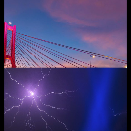
Add to cart
Toàn cảnh thành phố Đồng Hới
Phong cảnh
,
T.P Đồng Hới
50
$