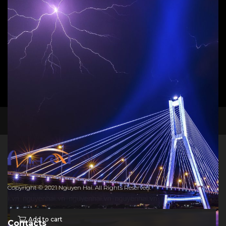
Cuộc sống đời thường
,
Phong cảnh
80
$
Add to cart
facebook
instagram
Cầu Nhật Lệ 1&2
Phong cảnh
,
T.P Đồng Hới
25
$
Copyright © 2021 Nguyen Hai. All Rights Reserved.
Add to cart
Contacts