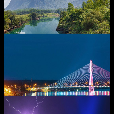
Add to cart
Cầu Nhật Lệ 2
Phong cảnh
,
T.P Đồng Hới
45
$
Add to cart
Chèo SUP trên sông Chày