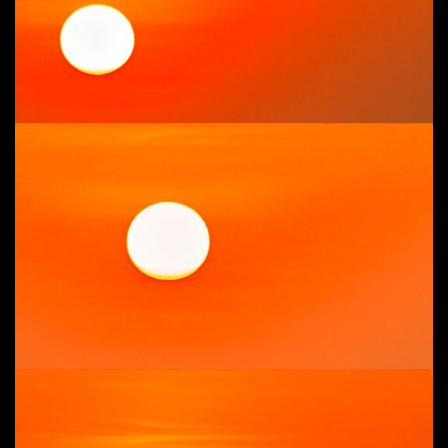
Add to cart
. Khát vọng tự do
Phong cảnh, cuộc sống biển
,
Ý niệm
110
$
100
$
Add to cart
Ra khơi xúc ruốc 2