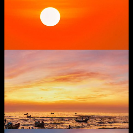
Cuộc sống đời thường
,
Phong cảnh, cuộc sống biển
65
$
Add to cart
Ra khơi xúc ruốc 1
Cuộc sống đời thường
,
Phong cảnh, cuộc sống biển
65
$
Add to cart