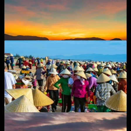
Add to cart
Gỡ lưới - soi bóng
Cuộc sống đời thường
,
Đen trắng
,
Phong cảnh
,
Phong
cảnh, cuộc sống biển
75
$
Add to cart
Bình minh đảo Yến