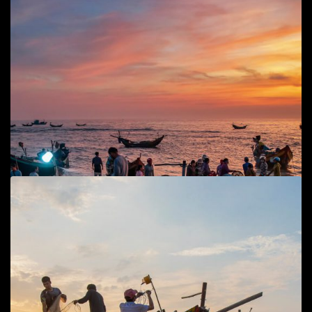
Ra khơi xúc ruốc
Cuộc sống đời thường
,
Phong cảnh, cuộc sống biển
65
$
Add to cart
Bình minh biển Hải Ninh 1
Cuộc sống đời thường
,
Phong cảnh
,
Phong cảnh, cuộc
sống biển
70
$