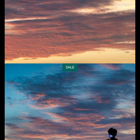
Cuộc sống đời thường
,
Phong cảnh
,
Phong cảnh, cuộc
sống biển
65
$
Add to cart
SALE
Chợ cá Nhân Trạch
Cuộc sống đời thường
,
Phong cảnh, cuộc sống biển
60
$
Add to cart