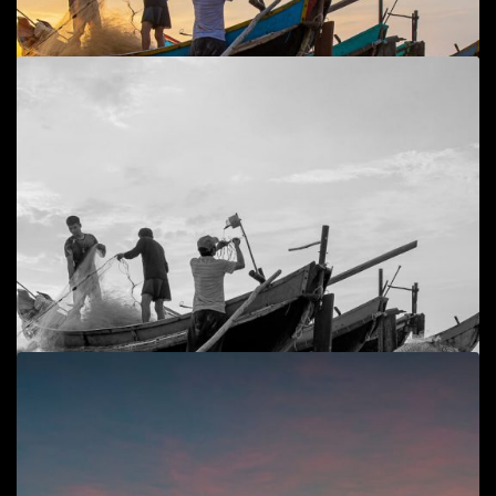
Add to cart
Bình minh biển Hải Ninh
Cuộc sống đời thường
,
Phong cảnh
,
Phong cảnh, cuộc
sống biển
70
$
Add to cart
Sau chuyến ra khơi
Cuộc sống đời thường
,
Phong cảnh, cuộc sống biển
60
$