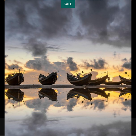
SALE
Bình minh trên biển Hải Ninh
Cuộc sống đời thường
,
Phong cảnh
,
Phong cảnh, cuộc
sống biển
50
$
Add to cart
1
2
3
4
5
Gỡ lưới
Cuộc sống đời thường
,
Phong cảnh, cuộc sống biển
90
$
80
$
facebook
instagram