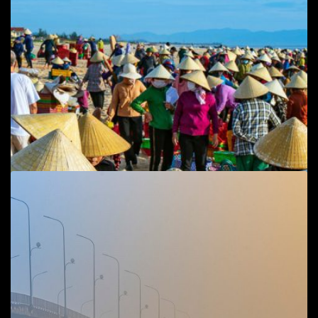
Add to cart
Tuyen Lam lake
Cuộc sống đời thường
,
Phong cảnh
70
$