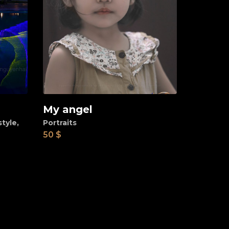
My angel
Add to cart
style
,
Portraits
50
$