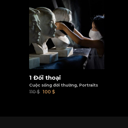
1 Đối thoại
Add to cart
Cuộc sống đời thường
,
Portraits
110
$
100
$