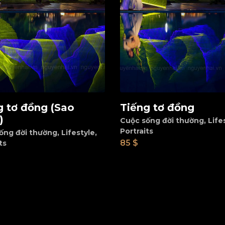
g tơ đồng (Sao
Tiếng tơ đồng
d to cart
Add to cart
)
Cuộc sống đời thường
,
Life
Portraits
ống đời thường
,
Lifestyle
,
85
$
ts