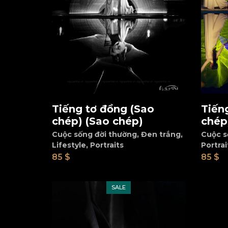
Tiếng tơ đồng (Sao
Tiến
Add to cart
Ad
chép) (Sao chép)
chép
Cuộc sống đời thường
,
Đen trắng
,
Cuộc s
Lifestyle
,
Portraits
Portrai
85
$
85
$
SALE