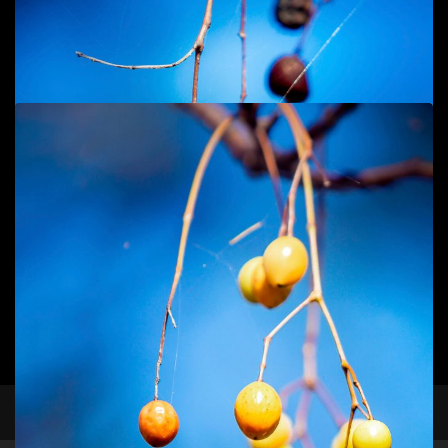
Add to cart
Hoa Súng
Macro/CloseUp
40
$
Add to cart
facebook
instagram
Trái Xoan 1
Macro/CloseUp