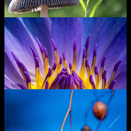
Add to cart
Nấm sau mưa 1
Macro/CloseUp
40
$
Add to cart
Nấm sau mưa
Macro/CloseUp
40
$