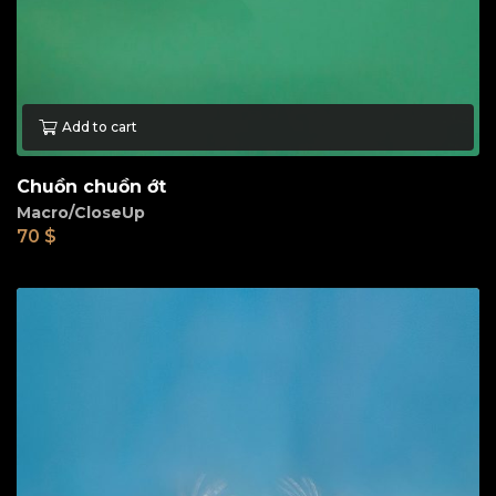
Add to cart
Chuồn chuồn ớt
Macro/CloseUp
70
$