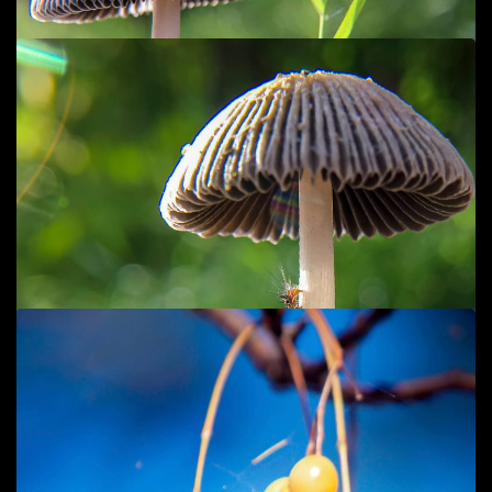
Add to cart
Trái Xoan 1
Macro/CloseUp
25
$
Add to cart
Nấm sau mưa
Macro/CloseUp
40
$