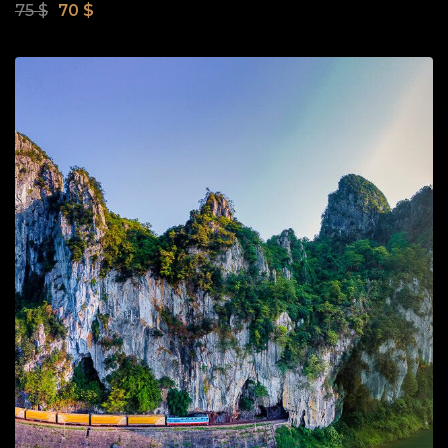
75
$
70
$