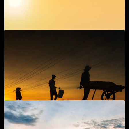
Add to cart
Tĩnh lặng
Phong cảnh
60
$
Add to cart
Mẹ về
Cuộc sống đời thường
,
Phong cảnh