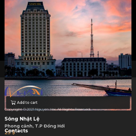
Add to cart
1
2
Hoàng hôn sông Son
Phong cảnh
80
$
facebook
instagram
Add to cart
Copyright © 2021 Nguyen Hai. All Rights Reserved.
Sông Nhật Lệ
Phong cảnh
,
T.P Đồng Hới
Contacts
25
$