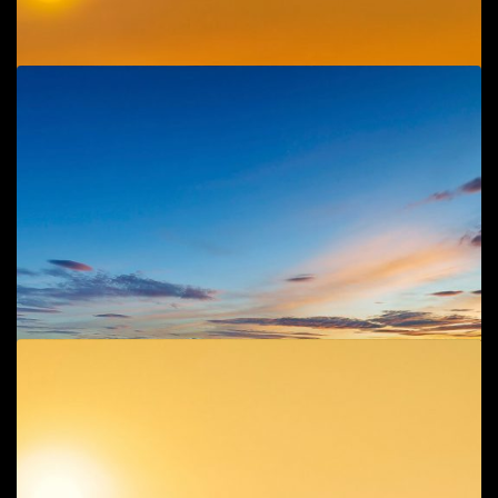
Add to cart
Cầu Quảng Hải
Phong cảnh
80
$
Add to cart
Đê chiều 1
Cuộc sống đời thường
50
$