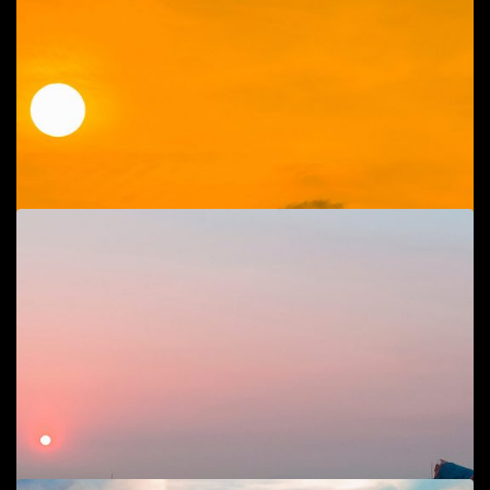
Bên nhau
Phong cảnh
40
$
Add to cart
Đá Nhảy
Phong cảnh
,
Phong cảnh, cuộc sống biển
60
$