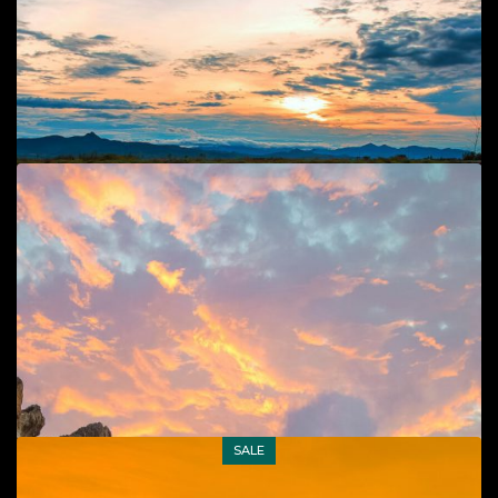
40
$
Add to cart
Đồng muối
Cuộc sống đời thường
,
Phong cảnh, cuộc sống biển
40
$
SALE
Add to cart