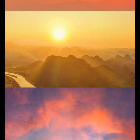
Add to cart
Chiều về trên sông Gianh
Cuộc sống đời thường
,
Phong cảnh
90
$
Add to cart
Chiều về
Cuộc sống đời thường
,
Phong cảnh
75
$