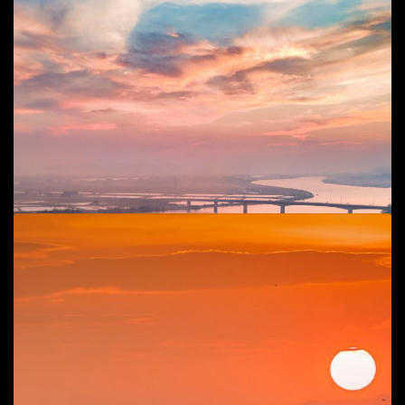
Add to cart
Đê chiều
Cuộc sống đời thường
,
Phong cảnh
80
$
70
$
Add to cart
Hoàng hôn trên sông Kiến Giang
Cuộc sống đời thường
,
Phong cảnh
40
$