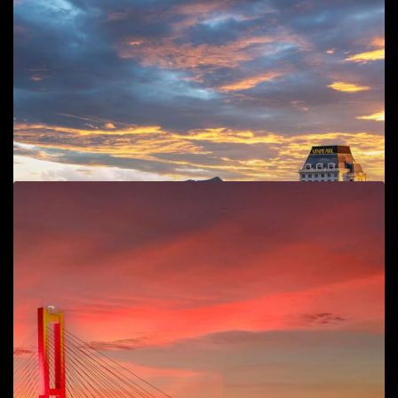
Add to cart
Cầu Nhật Lệ
Phong cảnh
,
T.P Đồng Hới
45
$