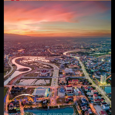
Add to cart
Sông Nhật Lệ
Phong cảnh
,
T.P Đồng Hới
55
$
50
$
Add to cart
facebook
instagram
Cầu Nhật Lệ 2
Phong cảnh
,
T.P Đồng Hới
45
$
Copyright © 2021 Nguyen Hai. All Rights Reserved.