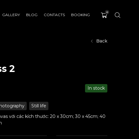
0
GALLERY
BLOG
CONTACTS
BOOKING
Back
ss 2
In stock
hotography
Still life
vas với các kích thước: 20 x 30cm; 30 x 45cm; 40
m