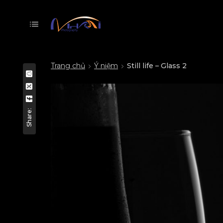
Trang chủ
Ý niệm
Still life – Glass 2
Share: