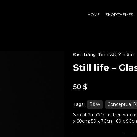
HOME
SHOP/THEMES
Đen trắng
,
Tĩnh vật
,
Ý niệm
Still life – Gla
50
$
Tags:
B&W
Conceptual P
Sản phẩm được in trên vải can
x 60cm; 50 x 70cm; 60 x 90c