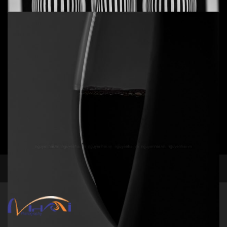
Add to cart
Still life 2 - Cupid
Đen trắng
,
Tĩnh vật
,
Ý niệm
50
$
Add to cart
facebook
instagram
Still life - Glass 7
Đen trắng
,
Tĩnh vật
,
Ý niệm
50
$