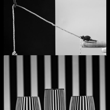
Add to cart
Still life - Glass 9
Tĩnh vật
,
Ý niệm
30
$