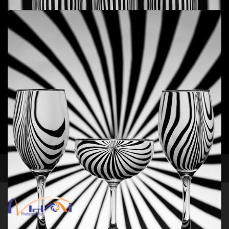
Add to cart
Still life - Glass 9
Tĩnh vật
,
Ý niệm
35
$
Add to cart
facebook
instagram
Still life - Glass 7
Đen trắng
,
Tĩnh vật
,
Ý niệm
50
$