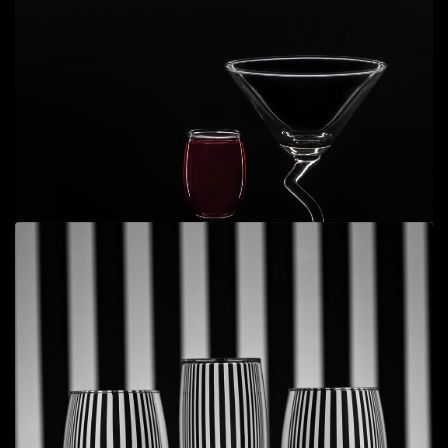
Add to cart
Still life - Glass 9
Đen trắng
,
Tĩnh vật
,
Ý niệm
50
$