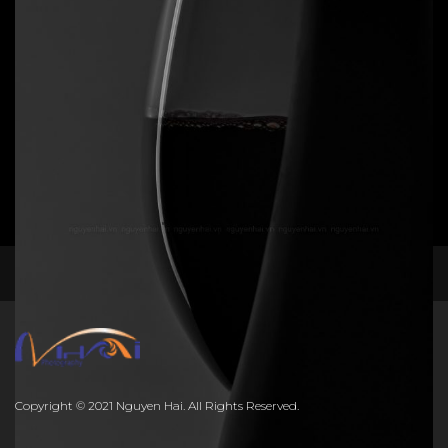
Still life - Glass 4
Đen trắng
,
Tĩnh vật
,
Ý niệm
50
$
Add to cart
facebook
instagram
Still life - Glass 10
Đen trắng
,
Tĩnh vật
,
Ý niệm
60
$
Copyright © 2021 Nguyen Hai. All Rights Reserved.