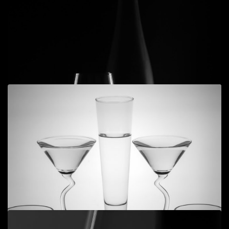
Add to cart
Still life 6
Tĩnh vật
,
Ý niệm
50
$
Add to cart